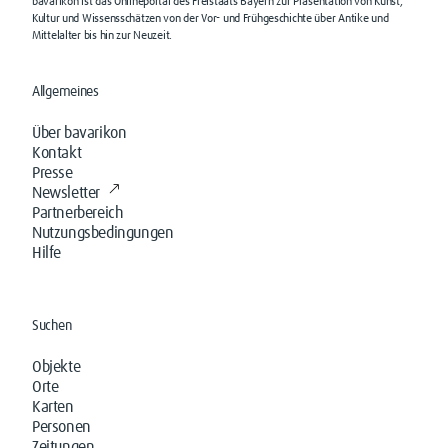
bavarikon ist das Onlineportal des Freistaats Bayern zur Präsentation von Kunst,
Kultur und Wissensschätzen von der Vor- und Frühgeschichte über Antike und
Mittelalter bis hin zur Neuzeit.
Allgemeines
Über bavarikon
Kontakt
Presse
Newsletter
Partnerbereich
Nutzungsbedingungen
Hilfe
Suchen
Objekte
Orte
Karten
Personen
Zeitungen