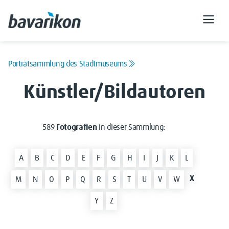
Porträtsammlung des Stadtmuseums
Künstler/Bildautoren
589
Fotografien
in dieser Sammlung:
A
B
C
D
E
F
G
H
I
J
K
L
X
M
N
O
P
Q
R
S
T
U
V
W
Y
Z