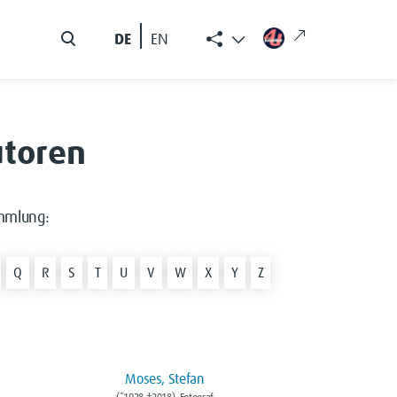
DE
EN
utoren
mmlung:
Q
R
S
T
U
V
W
X
Y
Z
Moses, Stefan