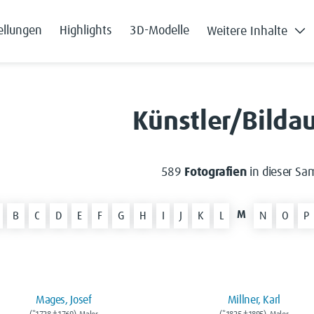
ellungen
Highlights
3D-Modelle
Weitere Inhalte
Künstler/Bilda
589
Fotografien
in dieser Sa
M
B
C
D
E
F
G
H
I
J
K
L
N
O
P
Mages, Josef
Millner, Karl