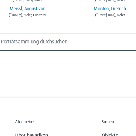
(*1728 †1769), Maler
(*1825 †1895), Maler
Meissl, August von
Monten, Dietrich
(*1867 †), Maler, Illustrator
(*1799 †1843), Maler
Allgemeines
Suchen
Über bavarikon
Objekte