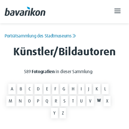
Porträtsammlung des Stadtmuseums
Künstler/Bildautoren
589
Fotografien
in dieser Sammlung:
A
B
C
D
E
F
G
H
I
J
K
L
W
M
N
O
P
Q
R
S
T
U
V
X
Y
Z