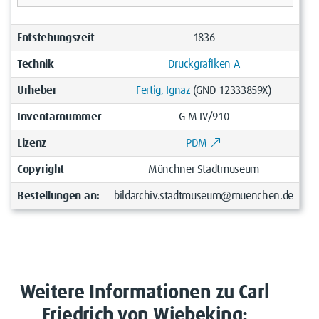
Entstehungszeit
1836
Technik
Druckgrafiken A
Urheber
Fertig, Ignaz
(GND 12333859X)
Inventarnummer
G M IV/910
Lizenz
PDM
Copyright
Münchner Stadtmuseum
Bestellungen an:
bildarchiv.stadtmuseum@muenchen.de
Weitere Informationen zu Carl
Friedrich von Wiebeking: