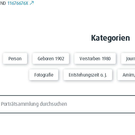
GND
11676676X
Kategorien
Person
Geboren 1902
Verstorben 1980
Jour
Fotografie
Entstehungszeit o. J.
Arnim,