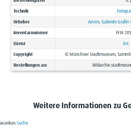
Entstehungszeit
o. 
Technik
Fotogra
Urheber
Arnim, Gabriele Gräfin
Inventarnummer
FFM 20
Lizenz
InC
Copyright
© Münchner Stadtmuseum, Sammlun
Bestellungen an:
bildarchiv.stadtm
Weitere Informationen zu G
avarikon
Suche