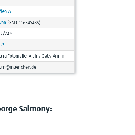
J.
fien A
 von
(GND 116345489)
12/249
g Fotografie, Archiv Gaby Arnim
useum@muenchen.de
eorge Salmony: