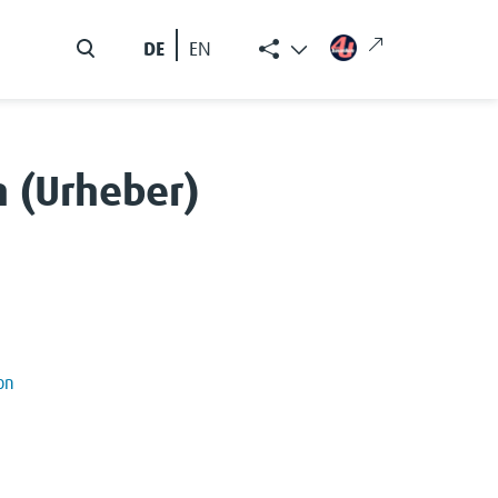
DE
EN
h (Urheber)
on