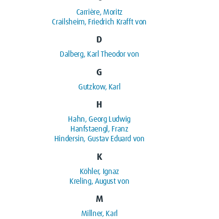
Carrière, Moritz
Crailsheim, Friedrich Krafft von
D
Dalberg, Karl Theodor von
G
Gutzkow, Karl
H
Hahn, Georg Ludwig
Hanfstaengl, Franz
Hindersin, Gustav Eduard von
K
Köhler, Ignaz
Kreling, August von
M
Millner, Karl