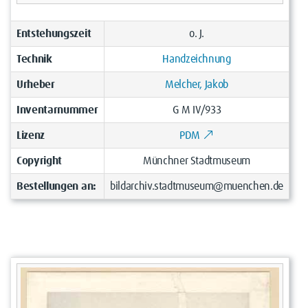
Entstehungszeit
o. J.
Technik
Handzeichnung
Urheber
Melcher, Jakob
Inventarnummer
G M IV/933
Lizenz
PDM
Copyright
Münchner Stadtmuseum
Bestellungen an:
bildarchiv.stadtmuseum@muenchen.de