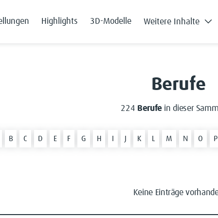
ellungen
Highlights
3D-Modelle
Weitere Inhalte
Berufe
224
Berufe
in dieser Samm
B
C
D
E
F
G
H
I
J
K
L
M
N
O
P
Keine Einträge vorhand