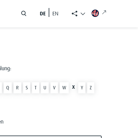
DE
EN
lung:
X
Q
R
S
T
U
V
W
Y
Z
en